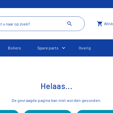
search
shopping_cart
Wink
Boilers
Spare parts
Overig
Toggle Dropdown
Helaas...
De gevraagde pagina kan niet worden gevonden.