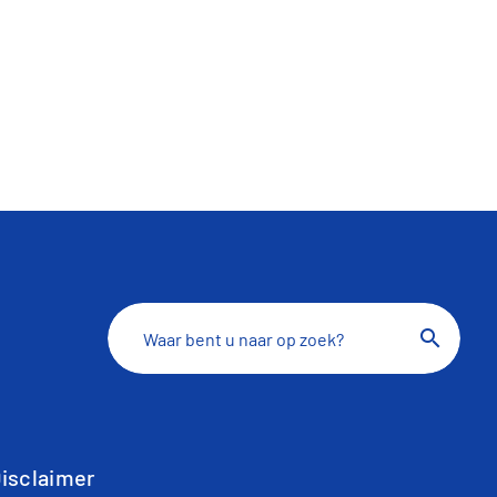
search
isclaimer