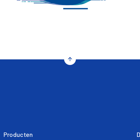
arrow_upward
Producten
D