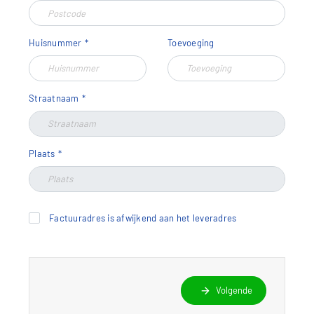
Huisnummer
Toevoeging
Straatnaam
Plaats
Factuuradres is afwijkend aan het leveradres
Volgende
arrow_forward