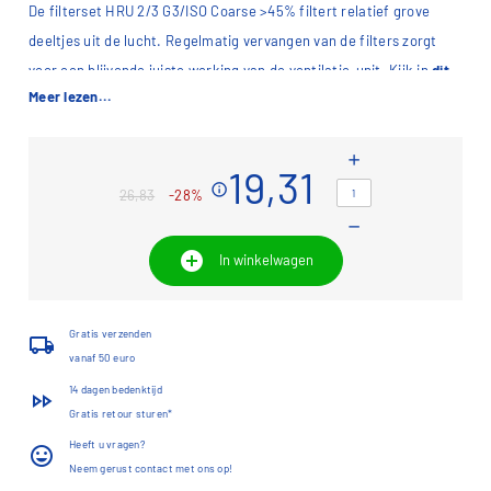
De filterset HRU 2/3 G3/ISO Coarse >45% filtert relatief grove
deeltjes uit de lucht. Regelmatig vervangen van de filters zorgt
voor een blijvende juiste werking van de ventilatie-unit. Kijk in
dit
Meer lezen...
overzicht
welk filter voor uw ventilatie-unit nodig is.
add
Dit artikel is verkrijgbaar in de Itho Daalderop
webshop
19,31
info
26,83
-28%
remove
add_circle
In winkelwagen
Gratis verzenden
local_shipping
vanaf 50 euro
14 dagen bedenktijd
fast_forward
Gratis retour sturen*
Heeft u vragen?
insert_emoticon
Neem gerust contact met ons op!