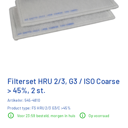
Filterset HRU 2/3, G3 / ISO Coarse
> 45%, 2 st.
Artikelnr: 545-4810
Product type: FS HRU 2/3 G3/C >45%
info
info
Voor 23:59 besteld, morgen in huis
Op voorraad