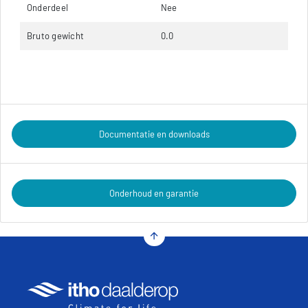
Onderdeel
Nee
Bruto gewicht
0.0
Documentatie en downloads
Onderhoud en garantie
arrow_upward